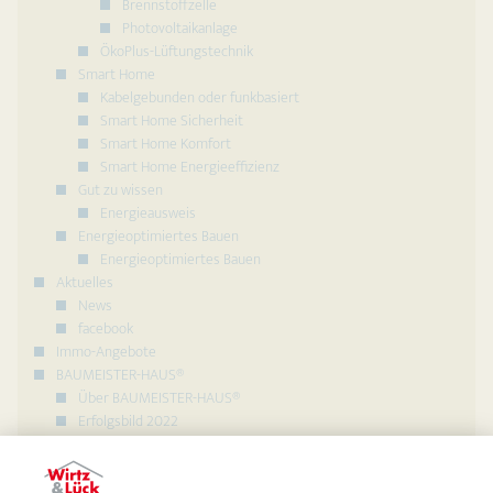
Brennstoffzelle
Photovoltaikanlage
ÖkoPlus-Lüftungstechnik
Smart Home
Kabelgebunden oder funkbasiert
Smart Home Sicherheit
Smart Home Komfort
Smart Home Energieeffizienz
Gut zu wissen
Energieausweis
Energieoptimiertes Bauen
Energieoptimiertes Bauen
Aktuelles
News
facebook
Immo-Angebote
BAUMEISTER-HAUS®
Über BAUMEISTER-HAUS®
Erfolgsbild 2022
BMH Zentrale Frankfurt
Partnerunternehmen werden
Presse