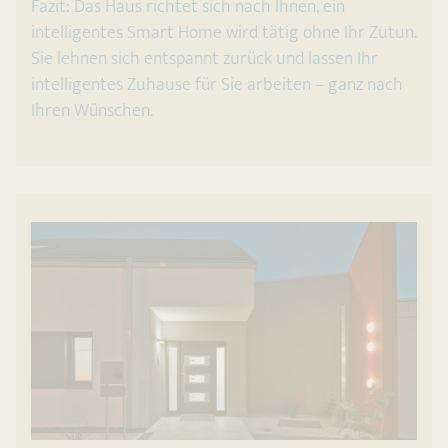
Fazit: Das Haus richtet sich nach Ihnen, ein
intelligentes Smart Home wird tätig ohne Ihr Zutun.
Sie lehnen sich entspannt zurück und lassen Ihr
intelligentes Zuhause für Sie arbeiten – ganz nach
Ihren Wünschen.