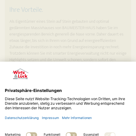
Ihre Vorteile.
Als Eigentümer eines Stein auf Stein gebauten und optimal
gedämmten Massivhauses von BAUMEISTER-HAUS haben Sie im
energiesparenden Bereich generell die Nase vorne. Daher dauert es
etwas länger, bis sich in Ihrem von Grund auf energieeffizienten
Zuhause die Investition in noch mehr Energieeinsparung rechnet.
Trotzdem können Sie mit smarter Energieverwaltung nicht nur einige
Highlights setzen und die Umwelt schonen, sondern sofort den
Eigenstromverbrauch einer PV-Anlage erheblich steigern.
Zurück zur Übersicht »
© 2026
Wirtz & Lück Wohnbau GmbH