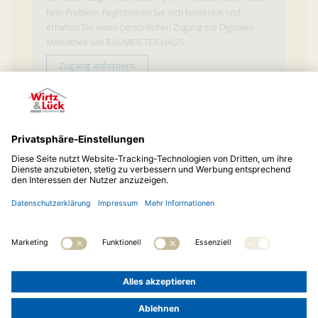
Kein Problem. Registrieren Sie sich kostenlos und
erhalten Sie einen persönlichen Zugang zur Digitalen
Mediathek von BAUMEISTER-HAUS.
Zugang anfordern
© 2026
Wirtz & Lück Wohnbau GmbH
Telefon:
02173 20473-0
Impressum
Datenschutz
Cookie-Einstellungen