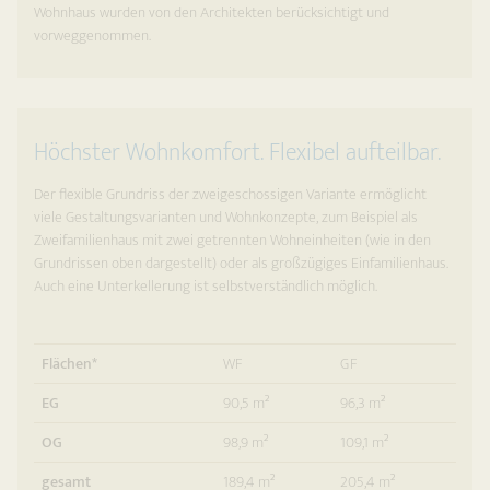
Wohnhaus wurden von den Architekten berücksichtigt und
vorweggenommen.
Höchster Wohnkomfort. Flexibel aufteilbar.
Der flexible Grundriss der zweigeschossigen Variante ermöglicht
viele Gestaltungsvarianten und Wohnkonzepte, zum Beispiel als
Zweifamilienhaus mit zwei getrennten Wohneinheiten (wie in den
Grundrissen oben dargestellt) oder als großzügiges Einfamilienhaus.
Auch eine Unterkellerung ist selbstverständlich möglich.
Flächen*
WF
GF
EG
90,5 m²
96,3 m²
OG
98,9 m²
109,1 m²
gesamt
189,4 m²
205,4 m²