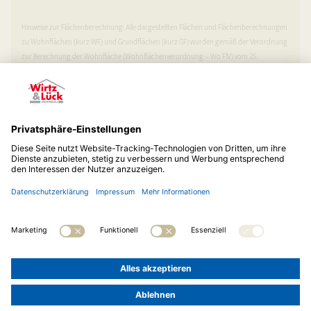
Hinweise zur Flächenberechnung: Alle dargestellten Flächen und Flächenberechnungen
zu Wohnflächen (kurz WF) und Grundflächen (kurz GF) wurden gemäß der Verordnung
zur Berechnung der Wohnfläche (Wohnflächenverordnung – Wo FlV) vom 25.
November 2003 (BgBl. I S. 2346) ermittelt. Balkone und Loggien sind mit 50 % der
Grundfläche in die Wohnfläche eingeflossen. Alle Abbildungen dienen nur der
Illustration.
© 2026
Wirtz & Lück Wohnbau GmbH
Telefon:
02173 20473-0
Impressum
Datenschutz
Cookie-Einstellungen