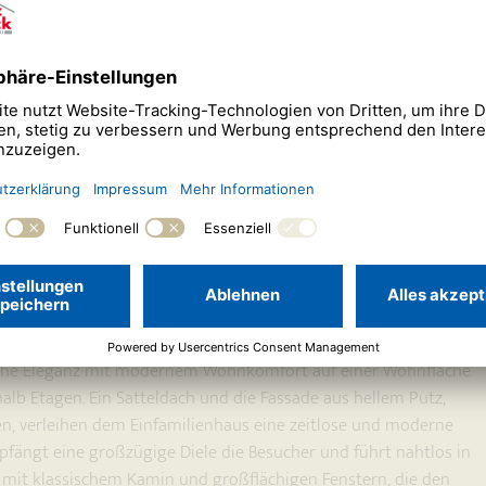
umdomizil für anspruchsvolles
sche Eleganz mit modernem Wohnkomfort auf einer Wohnfläche
halb Etagen. Ein Satteldach und die Fassade aus hellem Putz,
en, verleihen dem Einfamilienhaus eine zeitlose und moderne
pfängt eine großzügige Diele die Besucher und führt nahtlos in
mit klassischem Kamin und großflächigen Fenstern, die den