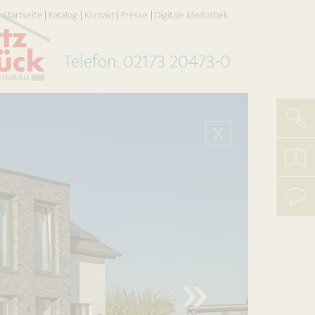
Startseite
Katalog
Kontakt
Presse
Digitale Mediathek
Telefon: 02173 20473-0
Such
X
koste
Katal
beste
mit
uns
aufn