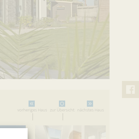
&
Lück
vorheriges Haus
zur Übersicht
nächstes Haus
auf
Faceb