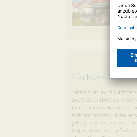
Ein Klassiker mo
Zeitlosigkeit und zukunftsge
BAUMEISTER-HAUS auf rund 174
tiefrote Tonziegeln sowie anth
anthrazit gehalten ist das be
gelangt man trockenen Fußes i
Erdgeschosses. Hier befinden