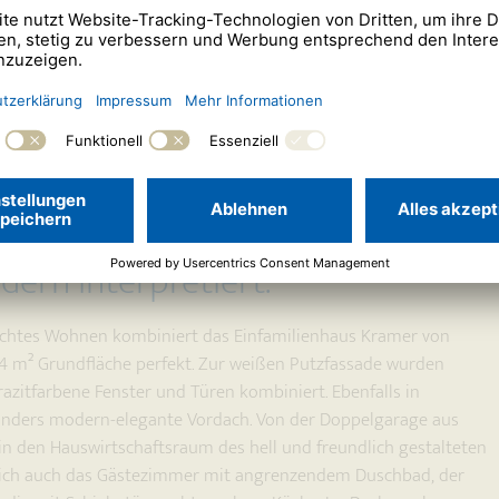
dern interpretiert.
rechtes Wohnen kombiniert das Einfamilienhaus Kramer von
 m² Grundfläche perfekt. Zur weißen Putzfassade wurden
razitfarbene Fenster und Türen kombiniert. Ebenfalls in
sonders modern-elegante Vordach. Von der Doppelgarage aus
n den Hauswirtschaftsraum des hell und freundlich gestalteten
 sich auch das Gästezimmer mit angrenzendem Duschbad, der