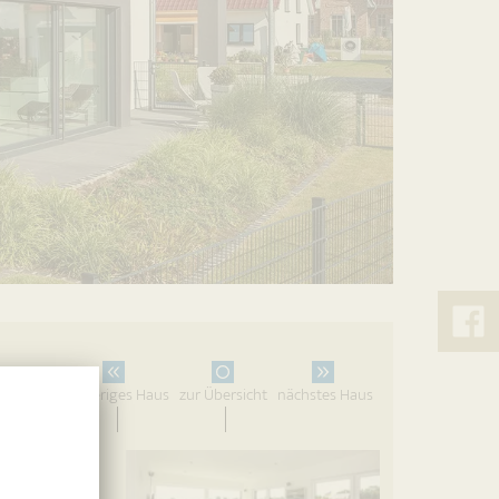
&
Lück
vorheriges Haus
zur Übersicht
nächstes Haus
auf
Faceb