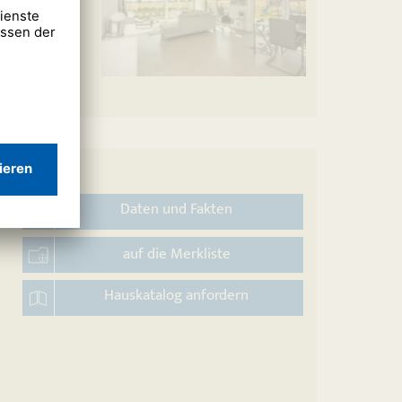
Daten und Fakten
auf die Merkliste
Hauskatalog anfordern