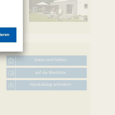
Daten und Fakten
auf die Merkliste
Hauskatalog anfordern