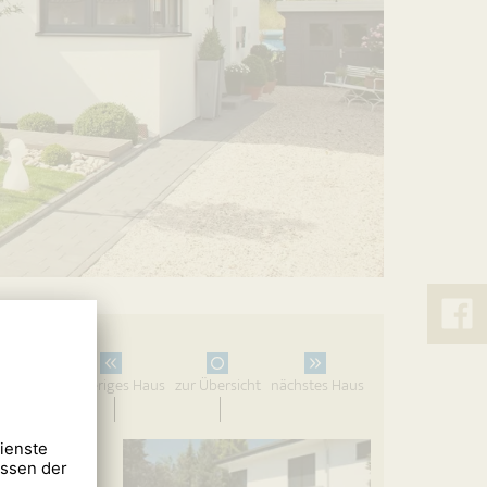
&
Lück
vorheriges Haus
zur Übersicht
nächstes Haus
auf
Faceb