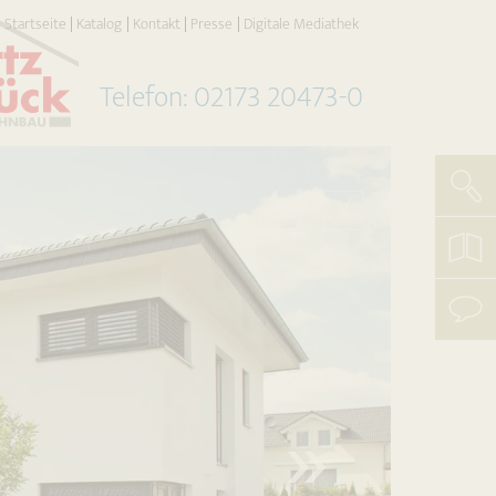
Startseite
Katalog
Kontakt
Presse
Digitale Mediathek
Telefon: 02173 20473-0
Such
X
koste
Katal
beste
mit
uns
aufn