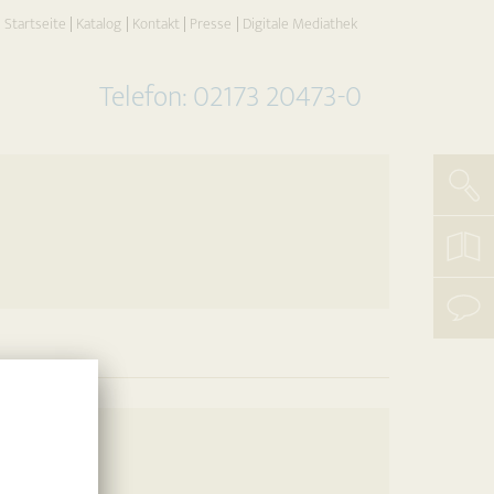
Startseite
Katalog
Kontakt
Presse
Digitale Mediathek
Telefon: 02173 20473-0
Such
koste
Katal
beste
mit
uns
aufn