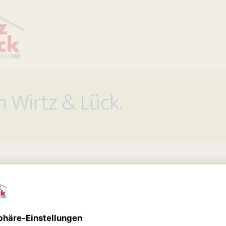
n Wirtz & Lück.
Lück Wohnbau GmbH